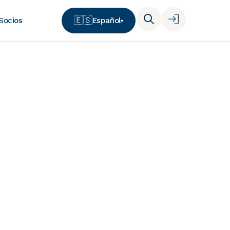
🇪🇸
Español
Socios
▾