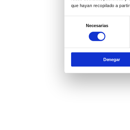
que hayan recopilado a parti
Selección
Necesarias
de
consentimiento
Denegar